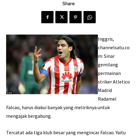
Share
Inggris,
channelsatu.co
m: Sinar
gemilang
permainan
striker Atletico
Madrid
Radamel
Falcao, harus diakui banyak yang meliriknya untuk
mengajak bergabung.
Tercatat ada tiga klub besar yang mengincar Falcao. Yaitu