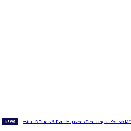
Astra UD Trucks & Trans Migasindo Tandatangani Kontrak MC
NEWS