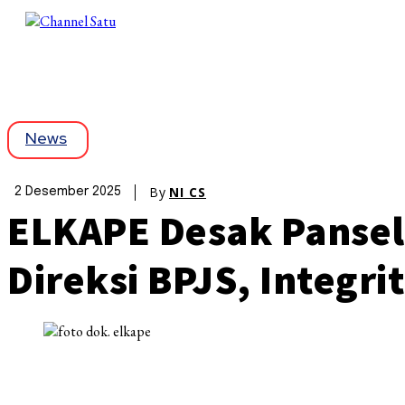
News
By
NI CS
2 Desember 2025
ELKAPE Desak Pansel
Direksi BPJS, Integri