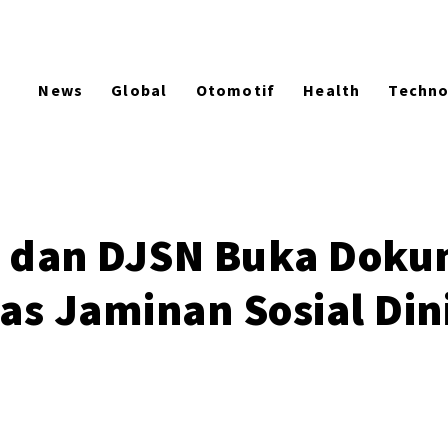
News
Global
Otomotif
Health
Techn
 dan DJSN Buka Doku
tas Jaminan Sosial Di