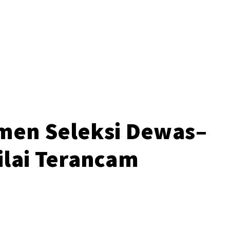
o
men Seleksi Dewas–
nilai Terancam