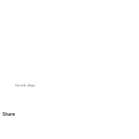
foto dok. elkape
Share