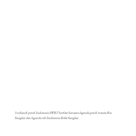
3 srikandi pereli Indonesia SWRT berfoto bersama legenda pereli wanita Ria
Sungkar dan legenda reli Imdonesia Rifat Sungkar