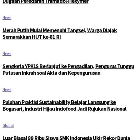
Dugaan Peredaran Tramadol-Hexymer
News
Merah Putih Mulai Memenuhi Tangsel, Warga Diajak
Semarakkan HUT ke-81 RI
News
Sengketa YPKLS Berlanjut ke Pengadilan, Pengurus Tunggu
Putusan Inkrah soal Akta dan Kepengurusan
News
Puluhan Praktisi Sustainability Belajar Langsung ke
Bogasari, Industri Hijau Indofood Jadi Rujukan Nasional
Global
Luar Biasa! 89 Ribu Siswa SMK Indonesia Ukir Rekor Dunia