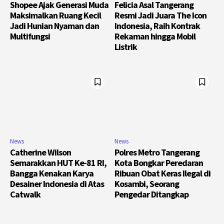
Shopee Ajak Generasi Muda
Felicia Asal Tangerang
Maksimalkan Ruang Kecil
Resmi Jadi Juara The Icon
Jadi Hunian Nyaman dan
Indonesia, Raih Kontrak
Multifungsi
Rekaman hingga Mobil
Listrik
News
News
Catherine Wilson
Polres Metro Tangerang
Semarakkan HUT Ke-81 RI,
Kota Bongkar Peredaran
Bangga Kenakan Karya
Ribuan Obat Keras Ilegal di
Desainer Indonesia di Atas
Kosambi, Seorang
Catwalk
Pengedar Ditangkap