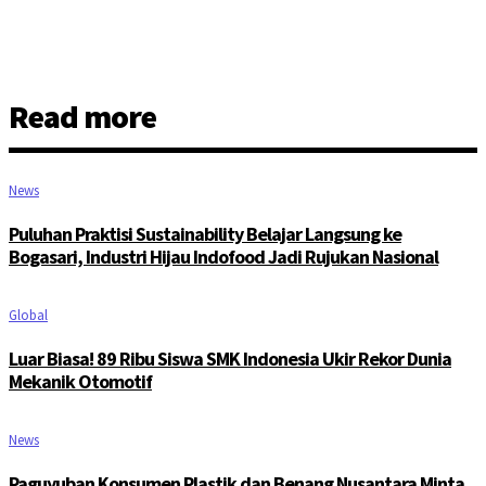
Read more
News
Puluhan Praktisi Sustainability Belajar Langsung ke
Bogasari, Industri Hijau Indofood Jadi Rujukan Nasional
Global
Luar Biasa! 89 Ribu Siswa SMK Indonesia Ukir Rekor Dunia
Mekanik Otomotif
News
Paguyuban Konsumen Plastik dan Benang Nusantara Minta