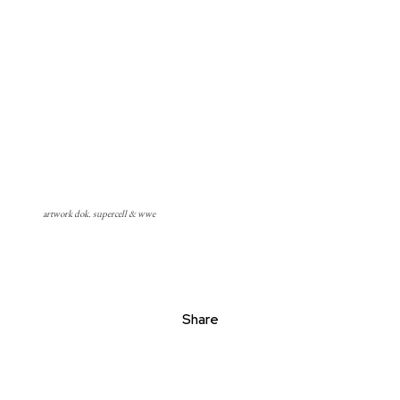
artwork dok. supercell & wwe
Share