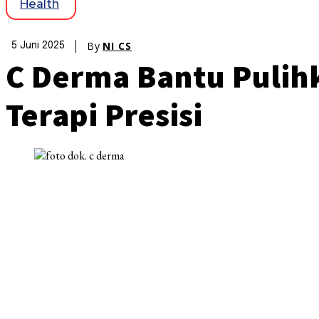
Health
By
NI CS
5 Juni 2025
C Derma Bantu Pulihk
Terapi Presisi