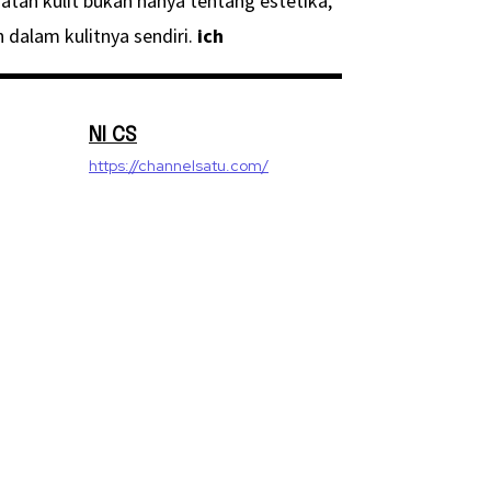
an kulit bukan hanya tentang estetika,
dalam kulitnya sendiri.
ich
NI CS
https://channelsatu.com/