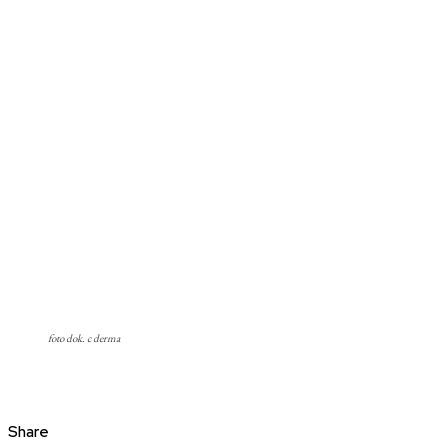
foto dok. c derma
Share