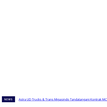
Astra UD Trucks & Trans Migasindo Tandatangani Kontrak MC
NEWS