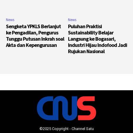
News
News
Sengketa YPKLS Berlanjut
Puluhan Praktisi
ke Pengadilan, Pengurus
Sustainability Belajar
Tunggu Putusan Inkrah soal
Langsung ke Bogasari,
Akta dan Kepengurusan
Industri Hijau Indofood Jadi
Rujukan Nasional
©2025 Copyright - Channel Satu