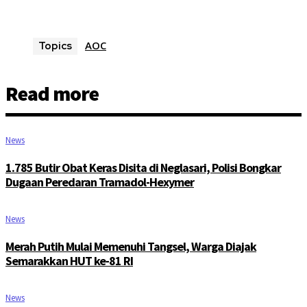
AOC
Topics
Read more
News
1.785 Butir Obat Keras Disita di Neglasari, Polisi Bongkar
Dugaan Peredaran Tramadol-Hexymer
News
Merah Putih Mulai Memenuhi Tangsel, Warga Diajak
Semarakkan HUT ke-81 RI
News