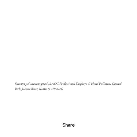
Suasana peluncuran produk AOC Professional Displays di Hotel Pullman, Central
Park, Jakarta Barat, Kamis (19/9/2024).
Share