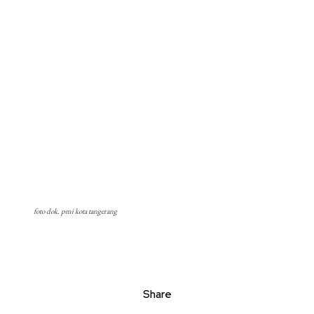
foto dok. pmi kota tangerang
Share