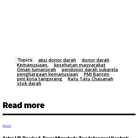
aksi donor darah
donor darah
Topics
Kemanusiaan.
kesehatan masyarakat
Oman Jumansyah
pendonor darah sukarela
penghargaan kemanusiaan
PMI Banten
pmi kota tangerang
Ratu Tatu Chasanah
stok darah
Read more
News