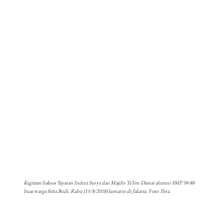
Kegiatan baksos Yayasan Indera Surya dan Majelis Ta'lim Damai alumni SMP 58-88
buat warga Setia Budi, Rabu (15/8/2018) kemarin di Jakarta. Foto: Ibra.