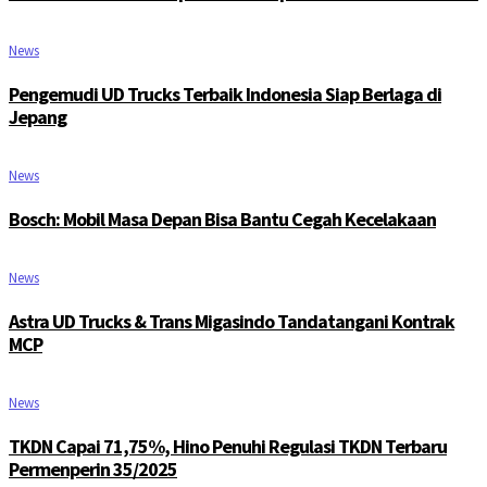
News
Pengemudi UD Trucks Terbaik Indonesia Siap Berlaga di
Jepang
News
Bosch: Mobil Masa Depan Bisa Bantu Cegah Kecelakaan
News
Astra UD Trucks & Trans Migasindo Tandatangani Kontrak
MCP
News
TKDN Capai 71,75%, Hino Penuhi Regulasi TKDN Terbaru
Permenperin 35/2025