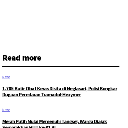
Read more
News
1.785 Butir Obat Keras Disita di Neglasari, Polisi Bongkar
Dugaan Peredaran Tramadol-Hexymer
News
Merah Putih Mulai Memenuhi Tangsel, Warga Diajak
Semarakkan HUT ke-81 RI