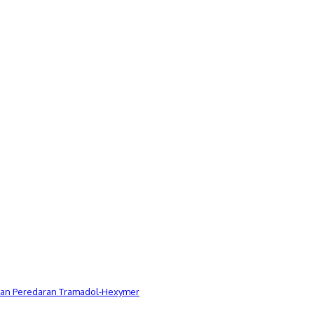
Dugaan Peredaran Tramadol-Hexymer