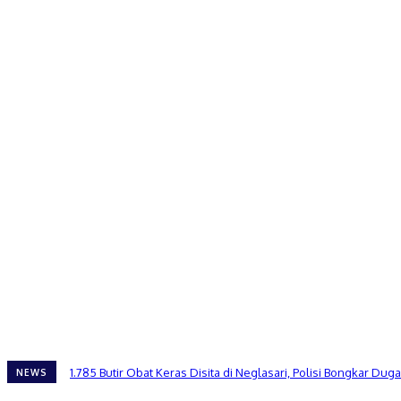
1.785 Butir Obat Keras Disita di Neglasari, Polisi Bongkar 
NEWS