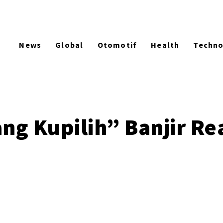
News
Global
Otomotif
Health
Techn
ang Kupilih” Banjir R