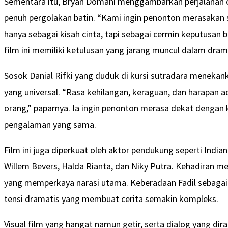
Sementara itu, Bryan Domani menggambarkan perjalanan c
penuh pergolakan batin. “Kami ingin penonton merasakan 
hanya sebagai kisah cinta, tapi sebagai cermin keputusan b
film ini memiliki ketulusan yang jarang muncul dalam dra
Sosok Danial Rifki yang duduk di kursi sutradara menekan
yang universal. “Rasa kehilangan, keraguan, dan harapan 
orang,” paparnya. Ia ingin penonton merasa dekat dengan 
pengalaman yang sama.
Film ini juga diperkuat oleh aktor pendukung seperti India
Willem Bevers, Halda Rianta, dan Niky Putra. Kehadiran 
yang memperkaya narasi utama. Keberadaan Fadil sebagai 
tensi dramatis yang membuat cerita semakin kompleks.
Visual film yang hangat namun getir, serta dialog yang d