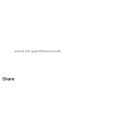
artwork dok. ig@prillylatuconsina96
Share