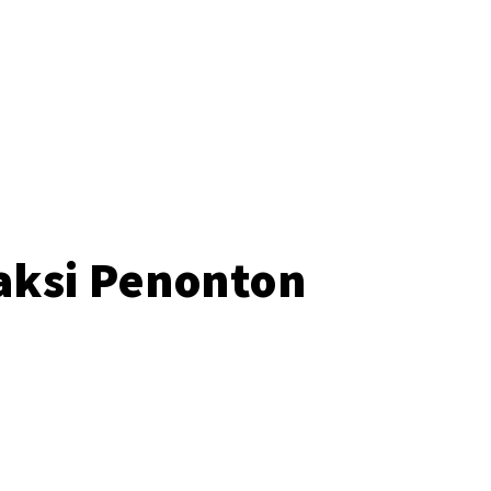
o
eaksi Penonton