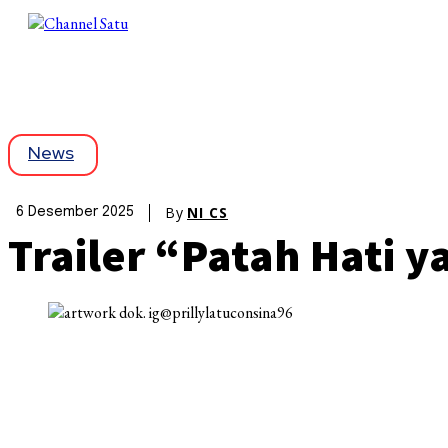
News
By
NI CS
6 Desember 2025
Trailer “Patah Hati y