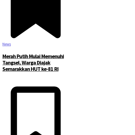
News
Merah Putih Mulai Memenuhi
Tangsel, Warga Diajak
Semarakkan HUT ke-81 RI