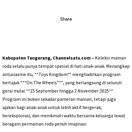
Share
Kabupaten Tangerang, Channelsatu.com –
Koleksi mainan
roda selalu punya tempat spesial di hati anak-anak. Menangkap
antusiasme itu, **Toys Kingdom** menghadirkan program
bertajuk **“On The Wheels”**, yang berlangsung di seluruh
gerai mulai **15 September hingga 2 November 2025**.
Program ini bukan sekadar pameran mainan, tetapi juga
ajakan bagi anak-anak untuk lebih aktif bergerak,
bereksplorasi, dan menikmati waktu bersama keluarga lewat
beragam permainan roda penuh imajinasi.