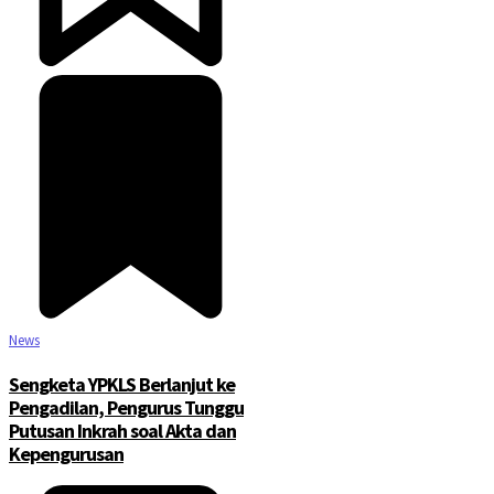
News
Sengketa YPKLS Berlanjut ke
Pengadilan, Pengurus Tunggu
Putusan Inkrah soal Akta dan
Kepengurusan