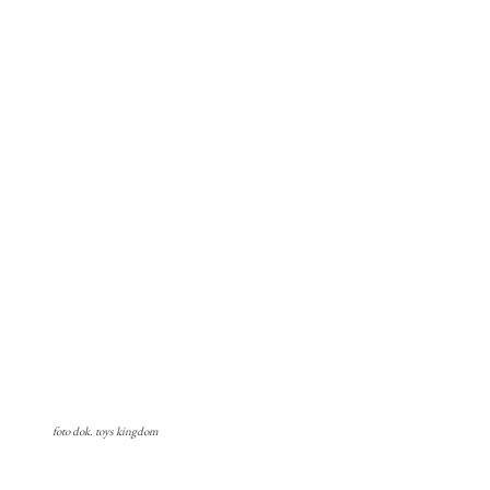
foto dok. toys kingdom