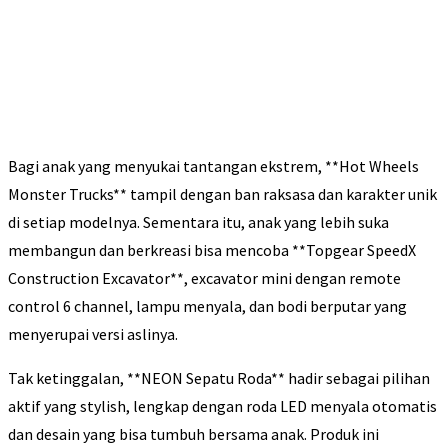
Bagi anak yang menyukai tantangan ekstrem, **Hot Wheels
Monster Trucks** tampil dengan ban raksasa dan karakter unik
di setiap modelnya. Sementara itu, anak yang lebih suka
membangun dan berkreasi bisa mencoba **Topgear SpeedX
Construction Excavator**, excavator mini dengan remote
control 6 channel, lampu menyala, dan bodi berputar yang
menyerupai versi aslinya.
Tak ketinggalan, **NEON Sepatu Roda** hadir sebagai pilihan
aktif yang stylish, lengkap dengan roda LED menyala otomatis
dan desain yang bisa tumbuh bersama anak. Produk ini