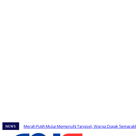
Merah Putih Mulai Memenuhi Tangsel, Warga Diajak Semarakk
NEWS