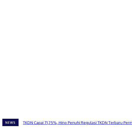
TKDN Capai 71,75%, Hino Penuhi Regulasi TKDN Terbaru Per
NEWS