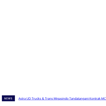
Astra UD Trucks & Trans Migasindo Tandatangani Kontrak MC
NEWS