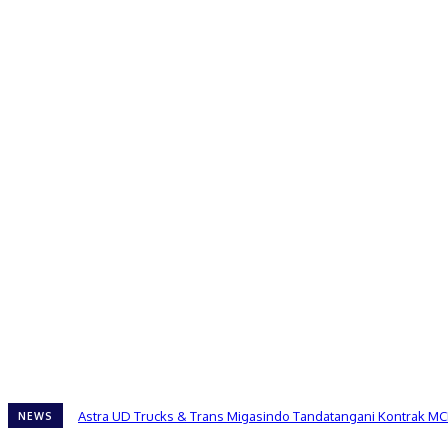
Astra UD Trucks & Trans Migasindo Tandatangani Kontrak MC
NEWS