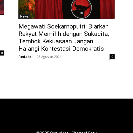
News
s
Megawati Soekarnoputri: Biarkan
Rakyat Memilih dengan Sukacita,
Tembok Kekuasaan Jangan
Halangi Kontestasi Demokratis
0
Redaksi
-
28 Agustus 2024
0