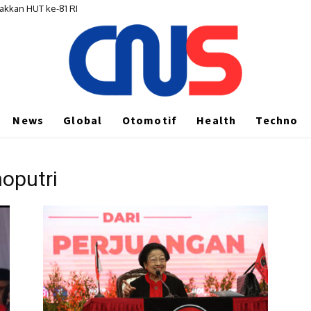
akkan HUT ke-81 RI
News
Global
Otomotif
Health
Techno
oputri