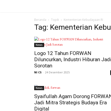
Beranda
Topik
Kementerian Kebudayaan RI
Tag: Kementerian Kebu
News
Logo 12 Tahun FORWAN
Diluncurkan, Industri Hiburan Jad
Sorotan
NI CS
-
24 Desember 2025
News
Syaifullah Agam Dorong FORWA
Jadi Mitra Strategis Budaya Era
Digital