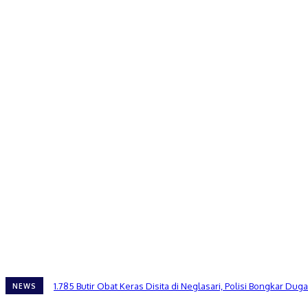
1.785 Butir Obat Keras Disita di Neglasari, Polisi Bongkar 
NEWS