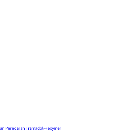
Dugaan Peredaran Tramadol-Hexymer