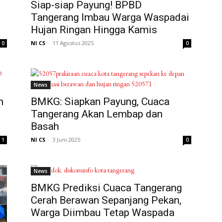
Siap-siap Payung! BPBD
Tangerang Imbau Warga Waspadai
Hujan Ringan Hingga Kamis
NI CS
-
11 Agustus 2025
0
0
News
n
BMKG: Siapkan Payung, Cuaca
Tangerang Akan Lembap dan
Basah
NI CS
-
3 Juni 2025
1
0
News
BMKG Prediksi Cuaca Tangerang
Cerah Berawan Sepanjang Pekan,
Warga Diimbau Tetap Waspada