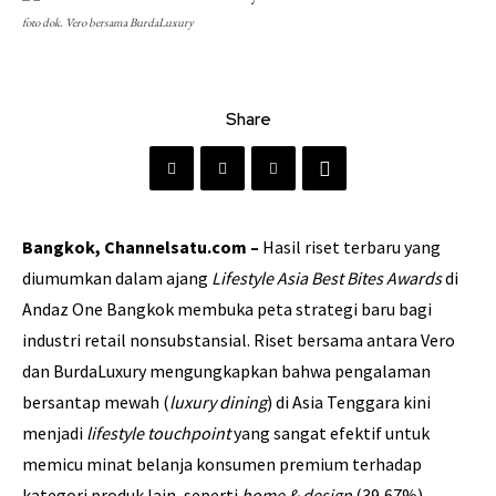
foto dok. Vero bersama BurdaLuxury
Share
Bangkok, Channelsatu.com –
Hasil riset terbaru yang
diumumkan dalam ajang
Lifestyle Asia Best Bites Awards
di
Andaz One Bangkok membuka peta strategi baru bagi
industri retail nonsubstansial. Riset bersama antara Vero
dan BurdaLuxury mengungkapkan bahwa pengalaman
bersantap mewah (
luxury dining
) di Asia Tenggara kini
menjadi
lifestyle touchpoint
yang sangat efektif untuk
memicu minat belanja konsumen premium terhadap
kategori produk lain, seperti
home & design
(39,67%),