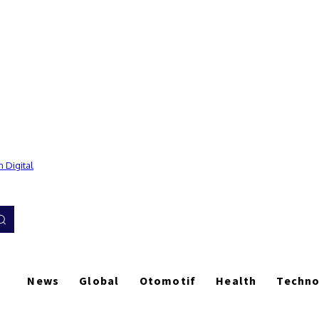
 Digital
News
Global
Otomotif
Health
Techn