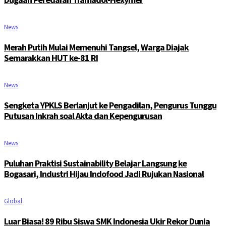
News
Merah Putih Mulai Memenuhi Tangsel, Warga Diajak
Semarakkan HUT ke-81 RI
News
Sengketa YPKLS Berlanjut ke Pengadilan, Pengurus Tunggu
Putusan Inkrah soal Akta dan Kepengurusan
News
Puluhan Praktisi Sustainability Belajar Langsung ke
Bogasari, Industri Hijau Indofood Jadi Rujukan Nasional
Global
Luar Biasa! 89 Ribu Siswa SMK Indonesia Ukir Rekor Dunia