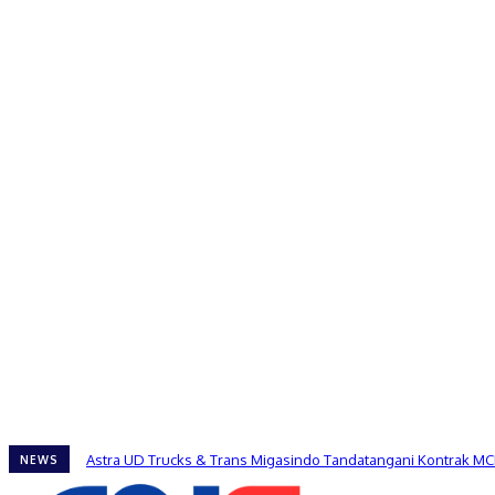
Astra UD Trucks & Trans Migasindo Tandatangani Kontrak MC
NEWS