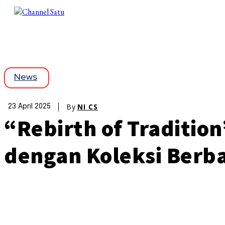
News
By
NI CS
23 April 2025
“Rebirth of Traditi
dengan Koleksi Berba