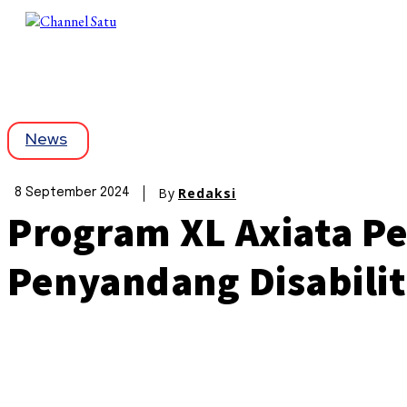
News
By
Redaksi
8 September 2024
Program XL Axiata Ped
Penyandang Disabilit