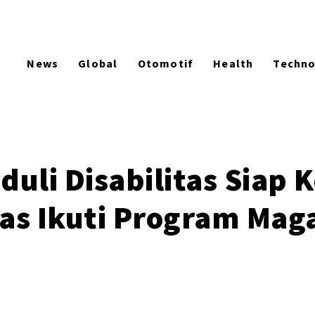
News
Global
Otomotif
Health
Techn
uli Disabilitas Siap 
as Ikuti Program Maga