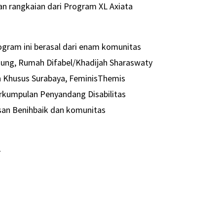
n rangkaian dari Program XL Axiata
rogram ini berasal dari enam komunitas
ndung, Rumah Difabel/Khadijah Sharaswaty
n Khusus Surabaya, FeminisThemis
Perkumpulan Penyandang Disabilitas
san Benihbaik dan komunitas
-