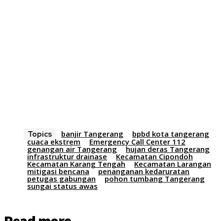
banjir Tangerang
bpbd kota tangerang
Topics
cuaca ekstrem
Emergency Call Center 112
genangan air Tangerang
hujan deras Tangerang
infrastruktur drainase
Kecamatan Cipondoh
Kecamatan Karang Tengah
Kecamatan Larangan
mitigasi bencana
penanganan kedaruratan
petugas gabungan
pohon tumbang Tangerang
sungai status awas
Read more