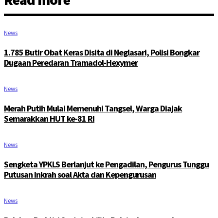
News
1.785 Butir Obat Keras Disita di Neglasari, Polisi Bongkar
Dugaan Peredaran Tramadol-Hexymer
News
Merah Putih Mulai Memenuhi Tangsel, Warga Diajak
Semarakkan HUT ke-81 RI
News
Sengketa YPKLS Berlanjut ke Pengadilan, Pengurus Tunggu
Putusan Inkrah soal Akta dan Kepengurusan
News