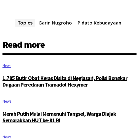
Garin Nugroho
Pidato Kebudayaan
Topics
Read more
News
1.785 Butir Obat Keras Disita di Neglasari, Polisi Bongkar
Dugaan Peredaran Tramadol-Hexymer
News
Merah Putih Mulai Memenuhi Tangsel, Warga Diajak
Semarakkan HUT ke-81 RI
News