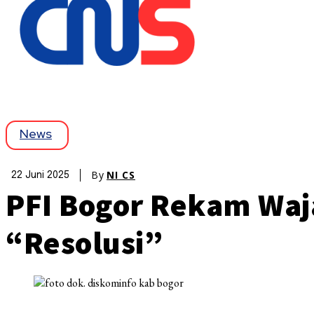
News
By
NI CS
22 Juni 2025
PFI Bogor Rekam Waj
“Resolusi”