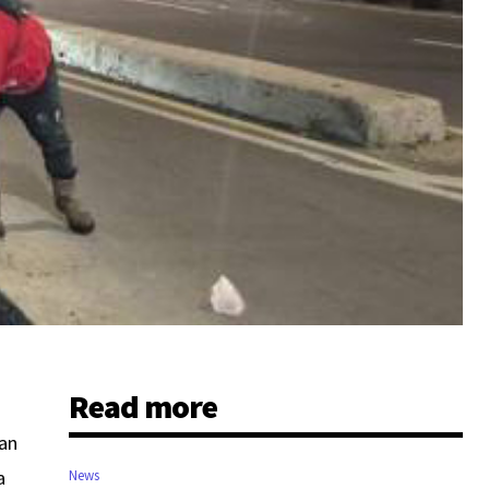
Read more
lan
a
News