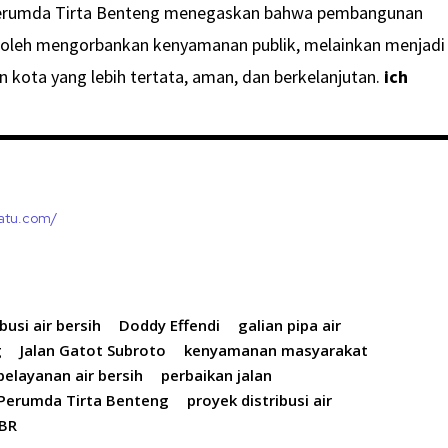
, Perumda Tirta Benteng menegaskan bahwa pembangunan
ak boleh mengorbankan kenyamanan publik, melainkan menjadi
 kota yang lebih tertata, aman, dan berkelanjutan.
ich
satu.com/
ibusi air bersih
Doddy Effendi
galian pipa air
g
Jalan Gatot Subroto
kenyamanan masyarakat
pelayanan air bersih
perbaikan jalan
Perumda Tirta Benteng
proyek distribusi air
CBR