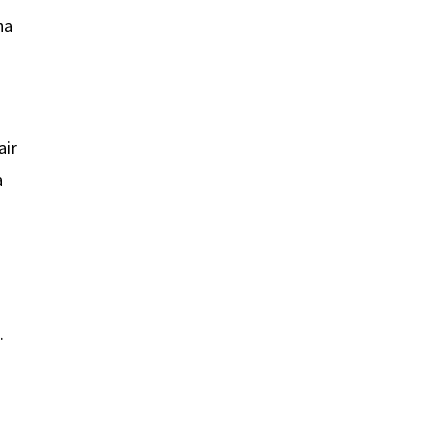
na
air
a
a
.