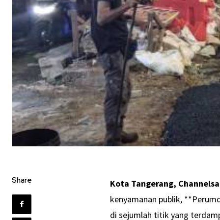
Share
Kota Tangerang, Channels
kenyamanan publik, **Perumd
di sejumlah titik yang terdamp