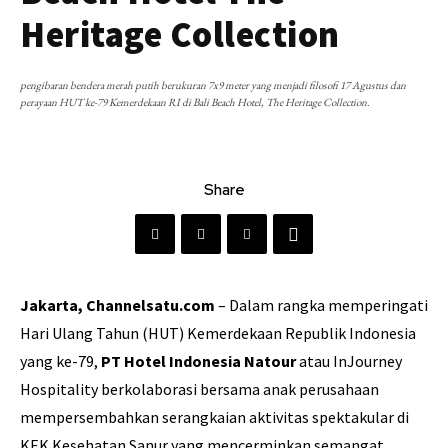
Heritage Collection
pengibaran bendera merah putih berukuran 7x9 meter yang menjadi filosofi 17 Agustus dan
perayaan HUT ke-79 Kemerdekaan RI di Bali Beach Hotel, The Heritage Collection.
Share
Jakarta, Channelsatu.com
– Dalam rangka memperingati
Hari Ulang Tahun (HUT) Kemerdekaan Republik Indonesia
yang ke-79,
PT Hotel Indonesia Natour
atau InJourney
Hospitality berkolaborasi bersama anak perusahaan
mempersembahkan serangkaian aktivitas spektakular di
KEK Kesehatan Sanur yang mencerminkan semangat