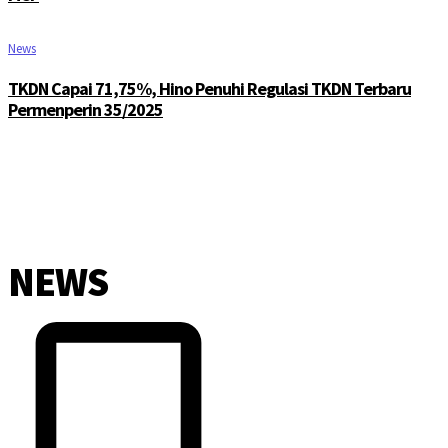
News
TKDN Capai 71,75%, Hino Penuhi Regulasi TKDN Terbaru
Permenperin 35/2025
NEWS