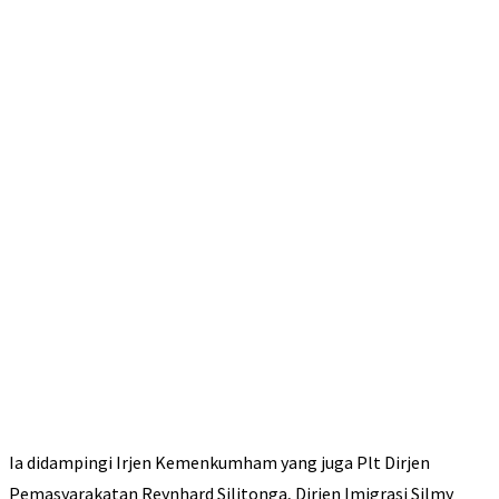
Ia didampingi Irjen Kemenkumham yang juga Plt Dirjen
Pemasyarakatan Reynhard Silitonga, Dirjen Imigrasi Silmy