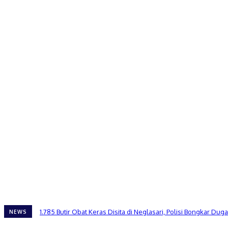
1.785 Butir Obat Keras Disita di Neglasari, Polisi Bongkar 
NEWS