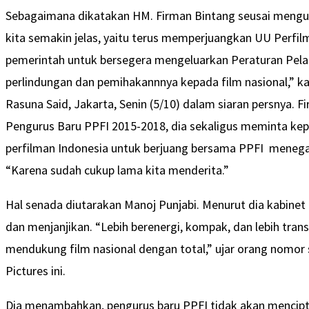
Sebagaimana dikatakan HM. Firman Bintang seusai mengum
kita semakin jelas, yaitu terus memperjuangkan UU Perfi
pemerintah untuk bersegera mengeluarkan Peraturan Pela
perlindungan dan pemihakannnya kepada film nasional,” k
Rasuna Said, Jakarta, Senin (5/10) dalam siaran persnya
Pengurus Baru PPFI 2015-2018, dia sekaligus meminta k
perfilman Indonesia untuk berjuang bersama PPFI menega
“Karena sudah cukup lama kita menderita.”
Hal senada diutarakan Manoj Punjabi. Menurut dia kabinet b
dan menjanjikan. “Lebih berenergi, kompak, dan lebih trans
mendukung film nasional dengan total,” ujar orang nomor 
Pictures ini.
Dia menambahkan, pengurus baru PPFI tidak akan mencip