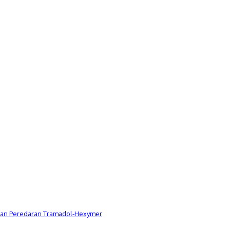
Dugaan Peredaran Tramadol-Hexymer