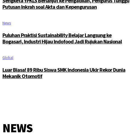
Sengketa YPKLS Berlanjut ke Pengadilan, Pengurus Tunggu
Putusan Inkrah soal Akta dan Kepengurusan
News
Puluhan Praktisi Sustainability Belajar Langsung ke
Bogasari, Industri Hijau Indofood Jadi Rujukan Nasional
Global
Luar Biasa! 89 Ribu Siswa SMK Indonesia Ukir Rekor Dunia
Mekanik Otomotif
NEWS