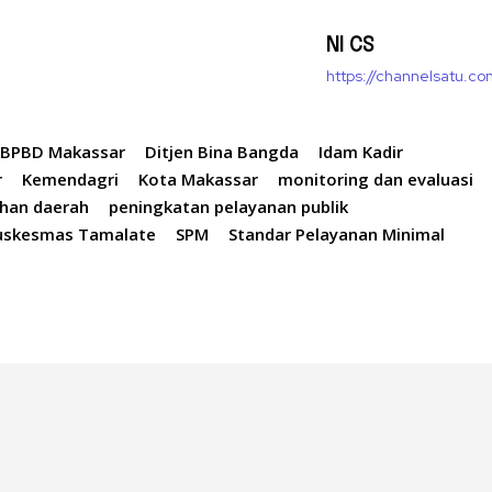
NI CS
https://channelsatu.co
BPBD Makassar
Ditjen Bina Bangda
Idam Kadir
r
Kemendagri
Kota Makassar
monitoring dan evaluasi
han daerah
peningkatan pelayanan publik
uskesmas Tamalate
SPM
Standar Pelayanan Minimal