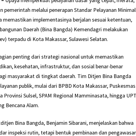
 –
Upaya memperkuat pelayanan dasar yang cepat, merata,
kan pemerintah melalui penerapan Standar Pelayanan Minimal
na memastikan implementasinya berjalan sesuai ketentuan,
mbangunan Daerah (Bina Bangda) Kemendagri melakukan
ev) terpadu di Kota Makassar, Sulawesi Selatan.
agian penting dari strategi nasional untuk memastikan
dikan, kesehatan, infrastruktur, dan sosial benar-benar
gi masyarakat di tingkat daerah. Tim Ditjen Bina Bangda
pelayanan publik, mulai dari BPBD Kota Makassar, Puskesmas
a Provinsi Sulsel, SPAM Regional Mamminasata, hingga UP
ng Bencana Alam.
ditjen Bina Bangda, Benjamin Sibarani, menjelaskan bahwa
dar inspeksi rutin, tetapi bentuk pembinaan dan pengawasa