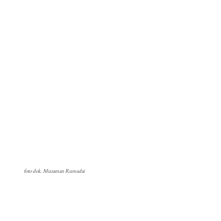
foto dok. Muzaman Rumadai