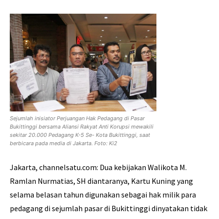
Sejumlah inisiator Perjuangan Hak Pedagang di Pasar
Bukittinggi bersama Aliansi Rakyat Anti Korupsi mewakili
sekitar 20.000 Pedagang K-5 Se- Kota Bukittinggi, saat
berbicara pada media di Jakarta. Foto: Ki2
Jakarta, channelsatu.com: Dua kebijakan Walikota M.
Ramlan Nurmatias, SH diantaranya, Kartu Kuning yang
selama belasan tahun digunakan sebagai hak milik para
pedagang di sejumlah pasar di Bukittinggi dinyatakan tidak