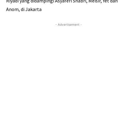
Riyadi yang didampingi Asyaferi Shabri, Meisir, Yet dan
Anom, di Jakarta
- Advertisement -