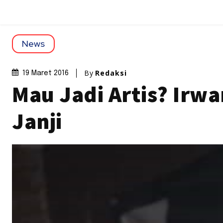
News
By
Redaksi
19 Maret 2016
Mau Jadi Artis? Irw
Janji