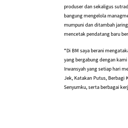
produser dan sekaligus sutra
bangung mengelola managmene
mumpuni dan ditambah jaringa
mencetak pendatang baru be
“Di BM saya berani mengataka
yang bergabung dengan kami past
Irwansyah yang setiap hari m
Jek, Katakan Putus, Berbagi K
Senyumku, serta berbagai kerj