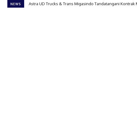
Astra UD Trucks & Trans Migasindo Tandatangani Kontrak MC
TKDN Capai 71,75%, Hino Penuhi Regulasi TKDN Terbaru 
NEWS