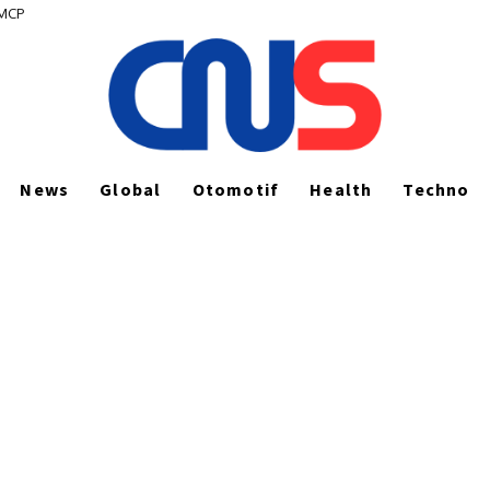
P
Permenperin 35/2025
News
Global
Otomotif
Health
Techno