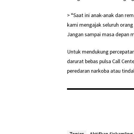
> “Saat ini anak-anak dan re
kami mengajak seluruh orang
Jangan sampai masa depan me
Untuk mendukung percepatan l
darurat bebas pulsa Call Cent
peredaran narkoba atau tindak
Aktifkan Siskamling
Topics