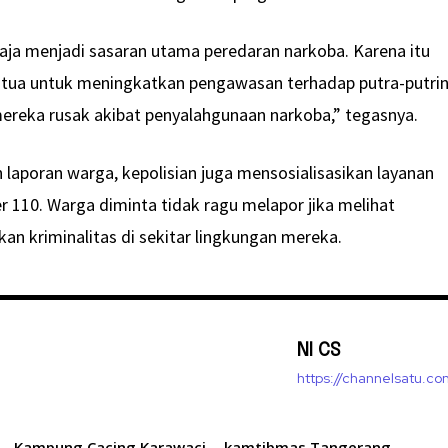
maja menjadi sasaran utama peredaran narkoba. Karena itu
 tua untuk meningkatkan pengawasan terhadap putra-putrin
reka rusak akibat penyalahgunaan narkoba,” tegasnya.
aporan warga, kepolisian juga mensosialisasikan layanan
er 110. Warga diminta tidak ragu melapor jika melihat
an kriminalitas di sekitar lingkungan mereka.
NI CS
https://channelsatu.co
Kampung Cacing Karawaci
kamtibmas Tangerang