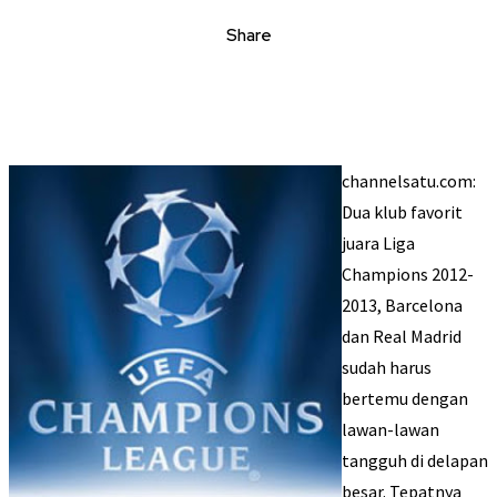
Share
channelsatu.com:
Dua klub favorit
juara Liga
Champions 2012-
2013, Barcelona
dan Real Madrid
sudah harus
bertemu dengan
lawan-lawan
tangguh di delapan
besar. Tepatnya