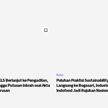
News
LS Berlanjut ke Pengadilan,
Puluhan Praktisi Sustainabilit
ggu Putusan Inkrah soal Akta
Langsung ke Bogasari, Industr
rusan
Indofood Jadi Rujukan Nasion