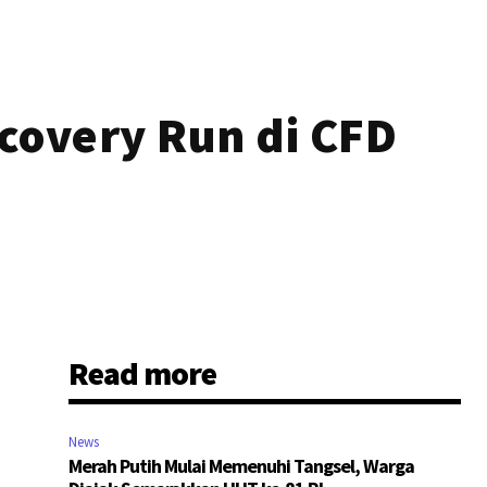
ecovery Run di CFD
Read more
News
Merah Putih Mulai Memenuhi Tangsel, Warga