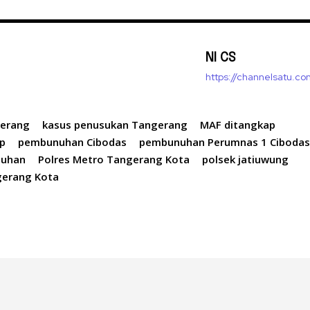
NI CS
https://channelsatu.co
gerang
kasus penusukan Tangerang
MAF ditangkap
ap
pembunuhan Cibodas
pembunuhan Perumnas 1 Ciboda
nuhan
Polres Metro Tangerang Kota
polsek jatiuwung
gerang Kota