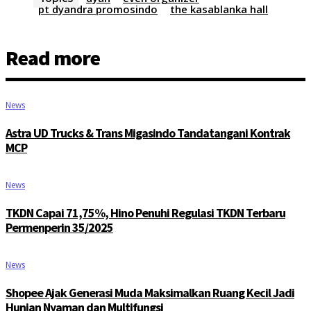
pt dyandra promosindo
the kasablanka hall
Read more
News
Astra UD Trucks & Trans Migasindo Tandatangani Kontrak
MCP
News
TKDN Capai 71,75%, Hino Penuhi Regulasi TKDN Terbaru
Permenperin 35/2025
News
Shopee Ajak Generasi Muda Maksimalkan Ruang Kecil Jadi
Hunian Nyaman dan Multifungsi