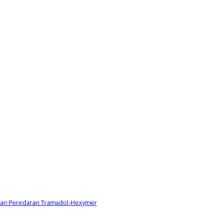
Dugaan Peredaran Tramadol-Hexymer