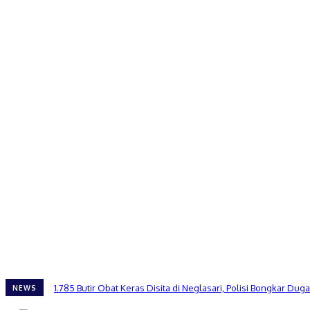
1.785 Butir Obat Keras Disita di Neglasari, Polisi Bongkar 
NEWS