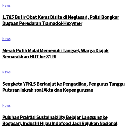
News
1.785 Butir Obat Keras Disita di Neglasari, Polisi Bongkar
Dugaan Peredaran Tramadol-Hexymer
News
Merah Putih Mulai Memenuhi Tangsel, Warga Diajak
Semarakkan HUT ke-81 RI
News
Sengketa YPKLS Berlanjut ke Pengadilan, Pengurus Tunggu
Putusan Inkrah soal Akta dan Kepengurusan
News
Puluhan Praktisi Sustainability Belajar Langsung ke
Bogasari, Industri Hijau Indofood Jadi Rujukan Nasional