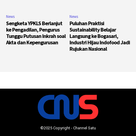
News
News
Sengketa YPKLS Berlanjut
Puluhan Praktisi
ke Pengadilan, Pengurus
Sustainability Belajar
Tunggu Putusan Inkrah soal
Langsung ke Bogasari,
Akta dan Kepengurusan
Industri Hijau Indofood Jadi
Rujukan Nasional
©2025 Copyright - Channel Satu