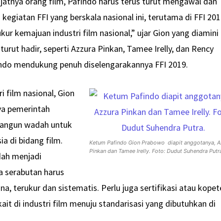
jatnya orang film, Pafindo harus terus turut mengawal dan
kegiatan FFI yang berskala nasional ini, terutama di FFI 20
ur kemajuan industri film nasional,” ujar Gion yang diamini
rut hadir, seperti Azzura Pinkan, Tamee Irelly, dan Rency
indo mendukung penuh diselengarakannya FFI 2019.
 film nasional, Gion
ya pemerintah
bangun wadah untuk
 di bidang film.
Ketum Pafindo Gion Prabowo diapit anggotanya, A
Pinkan dan Tamee Irelly. Foto: Dudut Suhendra Putr
ah menjadi
ra serabutan harus
a, terukur dan sistematis. Perlu juga sertifikasi atau kopet
kait di industri film menuju standarisasi yang dibutuhkan di