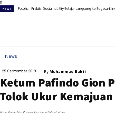
Puluhan Praktisi Sustainability Belajar Langsung ke Bogasari, I
NEWS
News
By
Muhammad Bakti
25 September 2019
Ketum Pafindo Gion 
Tolok Ukur Kemajuan 
Ketum Pafindo Gion Prabowo. Foto: Dudut Suhendra Putra.