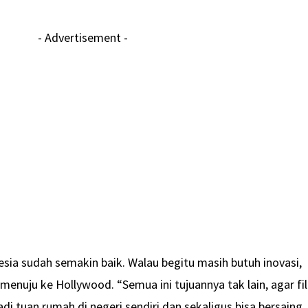
- Advertisement -
nesia sudah semakin baik. Walau begitu masih butuh inovasi,
 menuju ke Hollywood. “Semua ini tujuannya tak lain, agar fi
i tuan rumah di negeri sendiri dan sekaligus bisa bersaing