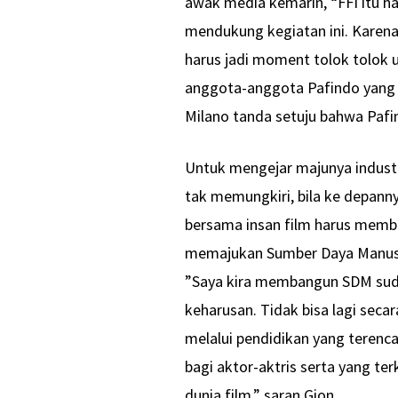
awak media kemarin, “FFI itu ha
mendukung kegiatan ini. Karena 
harus jadi moment tolok tolok uk
anggota-anggota Pafindo yang tu
Milano tanda setuju bahwa Paf
Untuk mengejar majunya industri
tak memungkiri, bila ke depann
bersama insan film harus mem
memajukan Sumber Daya Manusia
”Saya kira membangun SDM sud
keharusan. Tidak bisa lagi seca
melalui pendidikan yang terencan
bagi aktor-aktris serta yang ter
dunia film,” saran Gion.