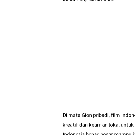
Di mata Gion pribadi, film Indo
kreatif dan kearifan lokal untuk
Indonesia benar-benar mampu jad