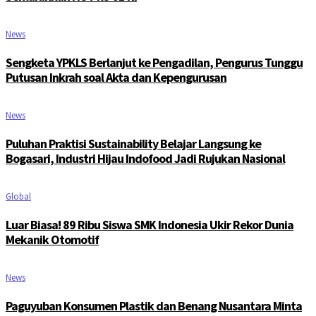
News
Sengketa YPKLS Berlanjut ke Pengadilan, Pengurus Tunggu
Putusan Inkrah soal Akta dan Kepengurusan
News
Puluhan Praktisi Sustainability Belajar Langsung ke
Bogasari, Industri Hijau Indofood Jadi Rujukan Nasional
Global
Luar Biasa! 89 Ribu Siswa SMK Indonesia Ukir Rekor Dunia
Mekanik Otomotif
News
Paguyuban Konsumen Plastik dan Benang Nusantara Minta