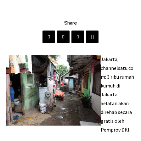
Share
Jakarta,
channelsatu.co
m: 3 ribu rumah
kumuh di
Jakarta
Selatan akan
direhab secara
gratis oleh
Pemprov DKI.